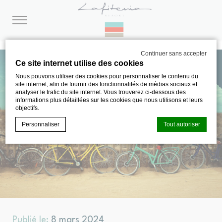
Continuer sans accepter
Ce site internet utilise des cookies
Nous pouvons utiliser des cookies pour personnaliser le contenu du
site internet, afin de fournir des fonctionnalités de médias sociaux et
analyser le trafic du site internet. Vous trouverez ci-dessous des
informations plus détaillées sur les cookies que nous utilisons et leurs
objectifs.
Personnaliser
Tout autoriser
Déclaration de cookie par
d-edge Macaron CMP
. Dernière mise à
jour: 2024-08-01.
Que sont les cookies?
Les cookies sont de petits morceaux d'informations
textuelles qui sont utilisés par le site internet pour améliorer
l'expérience utilisateur. Acceptez tous les cookies ou
Publié le:
8 mars 2024
choisissez les catégories que vous souhaitez autoriser.